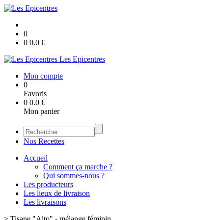
0
0
0.0
€
Les Epicentres
Mon compte
0
Favoris
0
0.0
€
Mon panier
Nos Recettes
Accueil
Comment ça marche ?
Qui sommes-nous ?
Les producteurs
Les lieux de livraison
Les livraisons
>
Tisane "Alto" - mélange féminin