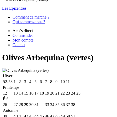
Les Epicentres
Comment ça marche ?
Qui sommes-nous ?
Accès direct
Commander
Mon compte
Contact
Olives Arbequina (vertes)
Hiver
52-53
1
2
3
4
5
6
7
8
9
10
11
Printemps
12
13
14
15
16
17
18
19
20
21
22
23
24
25
Été
26
27
28
29
30
31
32
33
34
35
36
37
38
Automne
39
40
41
42
43
44
45
46
47
48
49
50
51