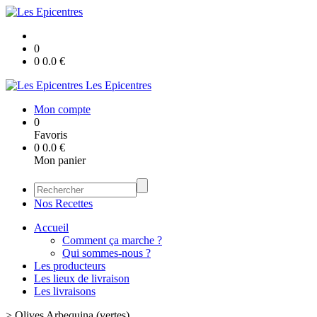
0
0
0.0
€
Les Epicentres
Mon compte
0
Favoris
0
0.0
€
Mon panier
Nos Recettes
Accueil
Comment ça marche ?
Qui sommes-nous ?
Les producteurs
Les lieux de livraison
Les livraisons
>
Olives Arbequina (vertes)