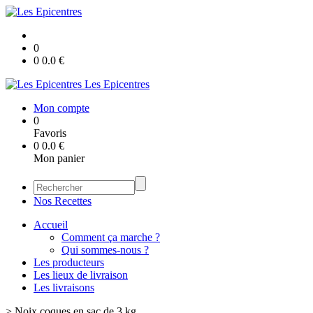
0
0
0.0
€
Les Epicentres
Mon compte
0
Favoris
0
0.0
€
Mon panier
Nos Recettes
Accueil
Comment ça marche ?
Qui sommes-nous ?
Les producteurs
Les lieux de livraison
Les livraisons
>
Noix coques en sac de 3 kg