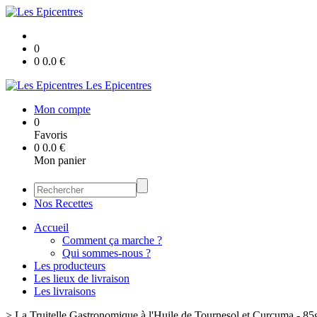
0
0
0.0
€
Les Epicentres
Mon compte
0
Favoris
0
0.0
€
Mon panier
Nos Recettes
Accueil
Comment ça marche ?
Qui sommes-nous ?
Les producteurs
Les lieux de livraison
Les livraisons
>
La Truitelle Gastronomique à l'Huile de Tournesol et Curcuma - 85