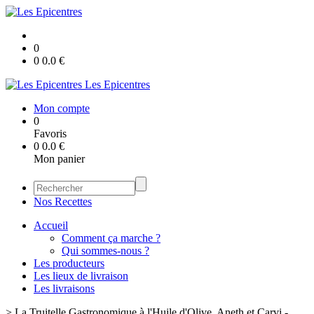
0
0
0.0
€
Les Epicentres
Mon compte
0
Favoris
0
0.0
€
Mon panier
Nos Recettes
Accueil
Comment ça marche ?
Qui sommes-nous ?
Les producteurs
Les lieux de livraison
Les livraisons
>
La Truitelle Gastronomique à l'Huile d'Olive, Aneth et Carvi -