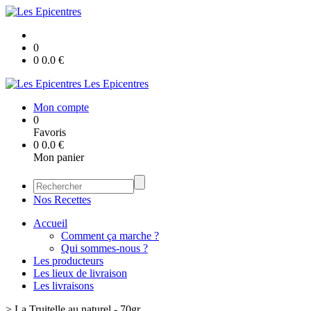
0
0
0.0
€
Les Epicentres
Mon compte
0
Favoris
0
0.0
€
Mon panier
Nos Recettes
Accueil
Comment ça marche ?
Qui sommes-nous ?
Les producteurs
Les lieux de livraison
Les livraisons
>
La Truitelle au naturel - 70gr