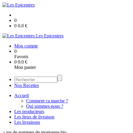
0
0
0.0
€
Les Epicentres
Mon compte
0
Favoris
0
0.0
€
Mon panier
Nos Recettes
Accueil
Comment ça marche ?
Qui sommes-nous ?
Les producteurs
Les lieux de livraison
Les livraisons
>
jus de pommes de montagne bio