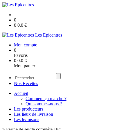
0
0
0.0
€
Les Epicentres
Mon compte
0
Favoris
0
0.0
€
Mon panier
Nos Recettes
Accueil
Comment ça marche ?
Qui sommes-nous ?
Les producteurs
Les lieux de livraison
Les livraisons
>
Farine de seigle complète 1kg