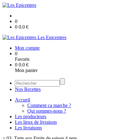
0
0
0.0
€
Les Epicentres
Mon compte
0
Favoris
0
0.0
€
Mon panier
Nos Recettes
Accueil
Comment ça marche ?
Qui sommes-nous ?
Les producteurs
Les lieux de livraison
Les livraisons
>
03. Tarte aux Fruits de saison 4 pers