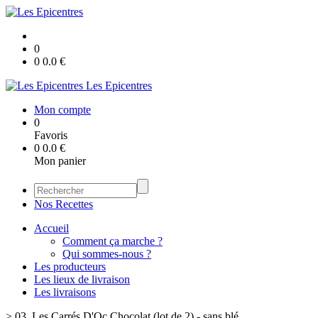
0
0
0.0
€
Les Epicentres
Mon compte
0
Favoris
0
0.0
€
Mon panier
Nos Recettes
Accueil
Comment ça marche ?
Qui sommes-nous ?
Les producteurs
Les lieux de livraison
Les livraisons
>
03. Les Carrés D'Oc Chocolat (lot de 2) - sans blé