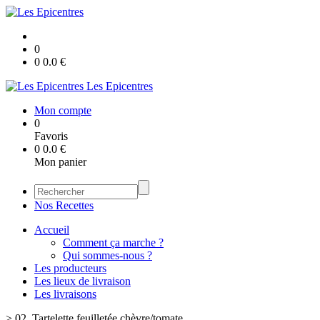
0
0
0.0
€
Les Epicentres
Mon compte
0
Favoris
0
0.0
€
Mon panier
Nos Recettes
Accueil
Comment ça marche ?
Qui sommes-nous ?
Les producteurs
Les lieux de livraison
Les livraisons
>
02. Tartelette feuilletée chèvre/tomate