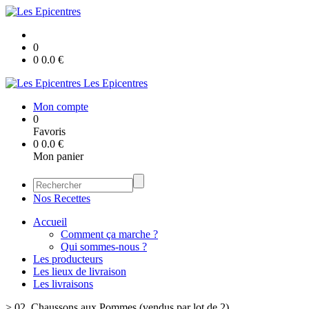
0
0
0.0
€
Les Epicentres
Mon compte
0
Favoris
0
0.0
€
Mon panier
Nos Recettes
Accueil
Comment ça marche ?
Qui sommes-nous ?
Les producteurs
Les lieux de livraison
Les livraisons
>
02. Chaussons aux Pommes (vendus par lot de 2)