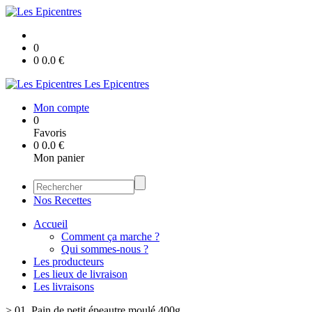
0
0
0.0
€
Les Epicentres
Mon compte
0
Favoris
0
0.0
€
Mon panier
Nos Recettes
Accueil
Comment ça marche ?
Qui sommes-nous ?
Les producteurs
Les lieux de livraison
Les livraisons
>
01. Pain de petit épeautre moulé 400g