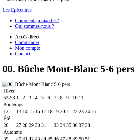
Les Epicentres
Comment ça marche ?
Qui sommes-nous ?
Accès direct
Commander
Mon compte
Contact
00. Bûche Mont-Blanc 5-6 pers
Hiver
52-53
1
2
3
4
5
6
7
8
9
10
11
Printemps
12
13
14
15
16
17
18
19
20
21
22
23
24
25
Été
26
27
28
29
30
31
32
33
34
35
36
37
38
Automne
39
40
41
42
43
44
45
46
47
48
49
50
51