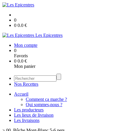
0
0
0.0
€
Les Epicentres
Mon compte
0
Favoris
0
0.0
€
Mon panier
Nos Recettes
Accueil
Comment ça marche ?
Qui sommes-nous ?
Les producteurs
Les lieux de livraison
Les livraisons
>
00. Bûche Mont-Blanc 5-6 pers